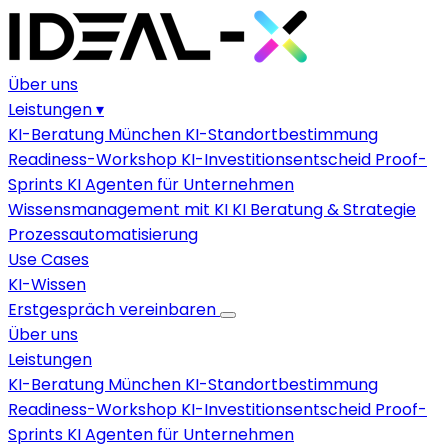
Über uns
Leistungen
▾
KI-Beratung München
KI-Standortbestimmung
Readiness-Workshop
KI-Investitionsentscheid
Proof-
Sprints
KI Agenten für Unternehmen
Wissensmanagement mit KI
KI Beratung & Strategie
Prozessautomatisierung
Use Cases
KI-Wissen
Erstgespräch vereinbaren
Über uns
Leistungen
KI-Beratung München
KI-Standortbestimmung
Readiness-Workshop
KI-Investitionsentscheid
Proof-
Sprints
KI Agenten für Unternehmen