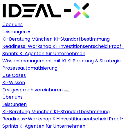
Über uns
Leistungen
▾
KI-Beratung München
KI-Standortbestimmung
Readiness-Workshop
KI-Investitionsentscheid
Proof-
Sprints
KI Agenten für Unternehmen
Wissensmanagement mit KI
KI Beratung & Strategie
Prozessautomatisierung
Use Cases
KI-Wissen
Erstgespräch vereinbaren
Über uns
Leistungen
KI-Beratung München
KI-Standortbestimmung
Readiness-Workshop
KI-Investitionsentscheid
Proof-
Sprints
KI Agenten für Unternehmen