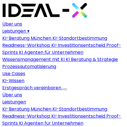
Über uns
Leistungen
▾
KI-Beratung München
KI-Standortbestimmung
Readiness-Workshop
KI-Investitionsentscheid
Proof-
Sprints
KI Agenten für Unternehmen
Wissensmanagement mit KI
KI Beratung & Strategie
Prozessautomatisierung
Use Cases
KI-Wissen
Erstgespräch vereinbaren
Über uns
Leistungen
KI-Beratung München
KI-Standortbestimmung
Readiness-Workshop
KI-Investitionsentscheid
Proof-
Sprints
KI Agenten für Unternehmen