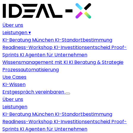
Über uns
Leistungen
▾
KI-Beratung München
KI-Standortbestimmung
Readiness-Workshop
KI-Investitionsentscheid
Proof-
Sprints
KI Agenten für Unternehmen
Wissensmanagement mit KI
KI Beratung & Strategie
Prozessautomatisierung
Use Cases
KI-Wissen
Erstgespräch vereinbaren
Über uns
Leistungen
KI-Beratung München
KI-Standortbestimmung
Readiness-Workshop
KI-Investitionsentscheid
Proof-
Sprints
KI Agenten für Unternehmen